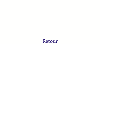
Un autre regard sur le temps
Y-a-t-il de l'innovation en
Retour
Christine
Christine
CAYOL
CAYOL
et
Jean-
Daniel
REMOND
Show More
© 2014 SYNTHESIS Paris - MENTIONS
LEGALES