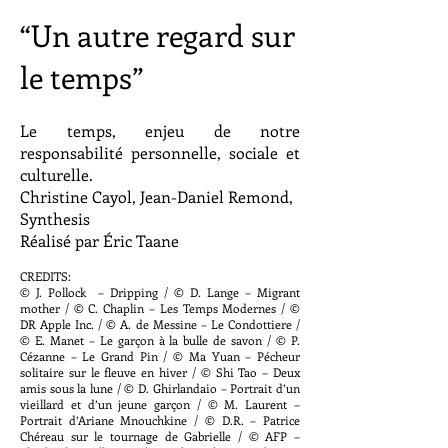
“Un autre regard sur
le temps”
Le temps, enjeu de notre
responsabilité personnelle, sociale et
culturelle.
Christine Cayol, Jean-Daniel Remond,
Synthesis
Réalisé par Éric Taane
CREDITS:
© J. Pollock – Dripping / © D. Lange – Migrant
mother / © C. Chaplin – Les Temps Modernes / ©
DR Apple Inc. / © A. de Messine – Le Condottiere /
© E. Manet – Le garçon à la bulle de savon / © P.
Cézanne – Le Grand Pin / © Ma Yuan – Pécheur
solitaire sur le fleuve en hiver / © Shi Tao – Deux
amis sous la lune / © D. Ghirlandaio – Portrait d’un
vieillard et d’un jeune garçon / © M. Laurent –
Portrait d’Ariane Mnouchkine / © D.R. – Patrice
Chéreau sur le tournage de Gabrielle / © AFP –