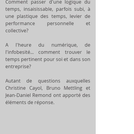
Comment passer d'une logique du 
temps, insaisissable, parfois subi, à 
une plastique des temps, levier de 
performance personnelle et 
collective? 
A l'heure du numérique, de 
l'infobesité... comment trouver le 
temps pertinent pour soi et dans son 
entreprise? 
Autant de questions auxquelles 
Christine Cayol, Bruno Mettling et 
Jean-Daniel Remond ont apporté des 
éléments de réponse.