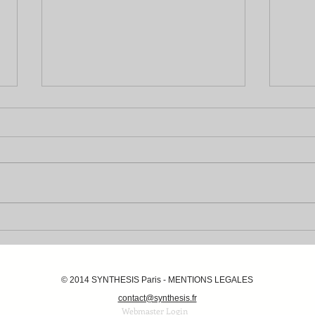
Dirigeant face à la crise : et si
Accél
on arrêtait de se faire des
s'agi
films
© 2014 SYNTHESIS Paris - MENTIONS LEGALES
contact@synthesis.fr
Webmaster Login