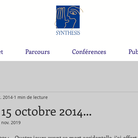
et
Parcours
Conférences
Pub
t. 2014
1 min de lecture
 15 octobre 2014…
 nov. 2019
014… Quatre jours avant sa mort accidentelle, j’ai offert