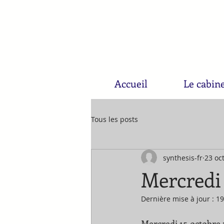
Accueil
Le cabin
Tous les posts
synthesis-fr
23 oc
Mercredi
Dernière mise à jour :
19
Mercredi 15 octobre 2