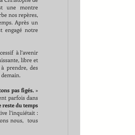
st une montre 
rbe nos repères, 
emps. Après un 
t engagé notre 
ssif  à l’avenir 
ssante, libre et 
à prendre, des 
e demain. 
ons pas figés. 
» 
ent parfois dans 
me reste du temps 
ve l’inquiétait : 
ons nous,  tous 