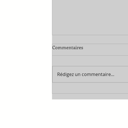
Commentaires
Rédigez un commentaire...
À quoi pensent les Chinois en
regardant La Chute d'Icare ?