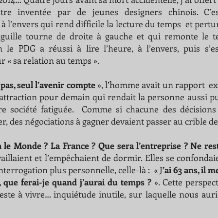
re inventée par de jeunes designers chinois. C’e
l’envers qui rend difficile la lecture du temps  et pertu
guille tourne de droite à gauche et qui remonte le t
 le PDG a réussi à lire l’heure, à l’envers, puis s’es
 « sa relation au temps ». 
 pas, seul l’avenir compte 
», l’homme avait un rapport  exce
d’attraction pour demain qui rendait la personne aussi pui
re société fatiguée.  Comme si chacune des décisions 
r, des négociations à gagner devaient passer au crible d
le Monde ? La France ? Que sera l’entreprise ? Ne rest
aillaient et l’empêchaient de dormir. Elles se confondai
terrogation plus personnelle, celle-là :  « J
’ai 63 ans, il 
 que ferai-je quand j’aurai du temps ?
 ». Cette perspecti
este à vivre… inquiétude inutile, sur laquelle nous auri