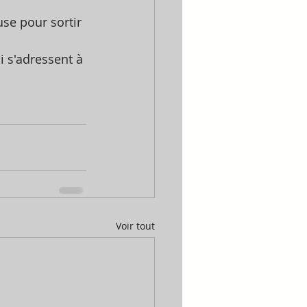
use pour sortir 
i s'adressent à 
Voir tout