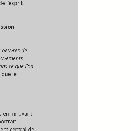
 l’esprit, 
ssion 
s oeuvres de 
mouvements 
ans ce que l'on 
 que je 
s en innovant 
ortrait 
ent central de 