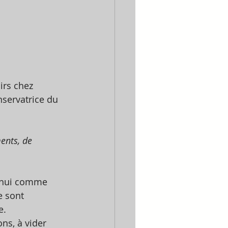
irs chez 
nservatrice du 
ents, de 
d'hui comme 
e sont 
e. 
ns, à vider 