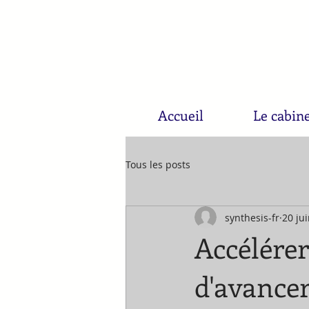
Accueil
Le cabin
Tous les posts
synthesis-fr
20 ju
Accélérer,
d'avancer