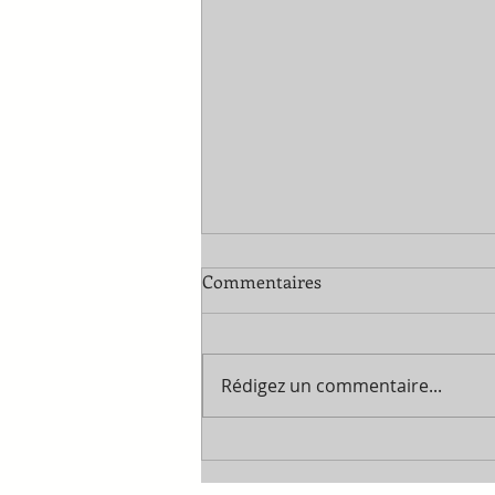
Commentaires
Rédigez un commentaire...
À quoi pensent les Chinois en
regardant La Chute d'Icare ?