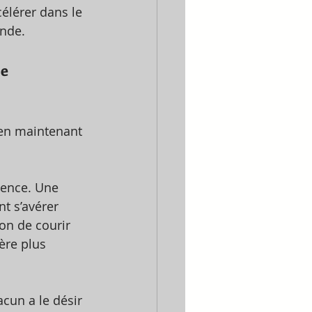
élérer dans le 
nde. 
se
r en maintenant 
dence. Une 
t s’avérer 
on de courir 
ère plus 
acun a le désir 