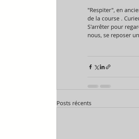
"Respiter", en ancie
de la course . Curi
S'arrêter pour regar
nous, se reposer un
Posts récents