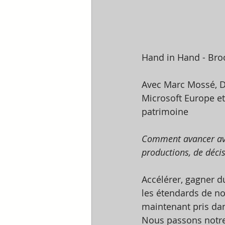
Hand in Hand - Bro
Avec Marc Mossé, Di
Microsoft Europe et
patrimoine
Comment avancer ave
productions, de décis
Accélérer, gagner d
les étendards de no
maintenant pris dan
Nous passons notre 