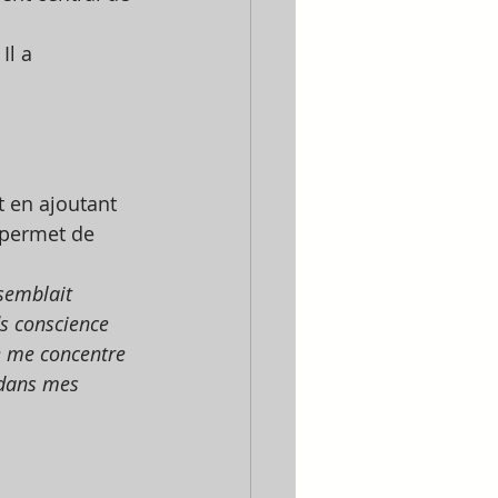
Il a 
t en ajoutant 
 permet de 
semblait 
s conscience 
e me concentre 
 dans mes 