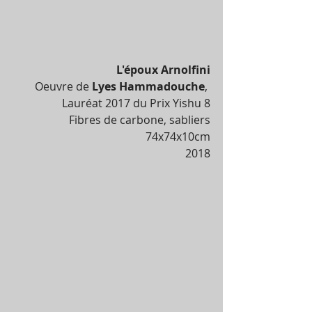
L'époux Arnolfini
Oeuvre de 
Lyes Hammadouche
, 
Lauréat 2017 du Prix Yishu 8
Fibres de carbone, sabliers
74x74x10cm
2018