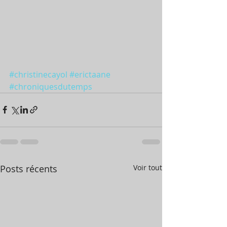
#christinecayol
#erictaane
#chroniquesdutemps
Posts récents
Voir tout